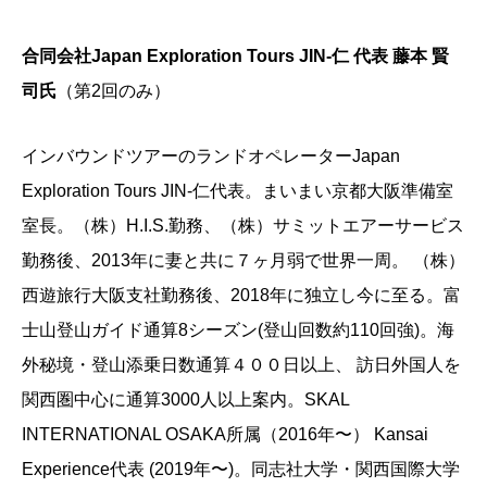
合同会社Japan Exploration Tours JIN-仁 代表 藤本 賢
司氏
（第2回のみ）
インバウンドツアーのランドオペレーターJapan
Exploration Tours JIN-仁代表。まいまい京都大阪準備室
室長。
（株）H.I.S.勤務、（株）サミットエアーサービス
勤務後、2013年に妻と共に７ヶ月弱で世界一周。 （株）
西遊旅行大阪支社勤務後、2018年に独立し今に至る。
富
士山登山ガイド通算8シーズン(登山回数約110回強)。
海
外秘境・登山添乗日数通算４００日以上、 訪日外国人を
関西圏中心に通算3000人以上案内。
SKAL
INTERNATIONAL OSAKA所属（2016年〜） Kansai
Experience代表 (2019年〜)。同志社大学・関西国際大学